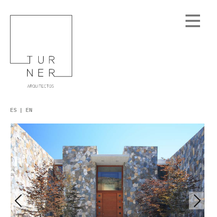
ES
EN
Obras
Edificios Residenciales
Casas
Casa Cerro la Cruz
Casa de Invitados Panguipulli
Casa Botes Panguipulli
Casa Nilahue
Casa Lago Colico
Casa Los Espinos
Casa Camino el Remanso
Casa las Ermitas
Casa Camino Real