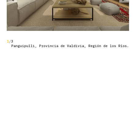
Edificio Paraná
Puerta Costanera
Plaza Costanera
El Rodeo
Laderas del Valle
1
/
3
Panguipulli, Provincia de Valdivia, Región de los Ríos.
Iluminación
1
/
3
Panguipulli, Provincia de Valdivia, Región de los Ríos.
Paisajismo
1
/
3
Panguipulli, Provincia de Valdivia, Región de los Ríos.
Publicaciones
Equipo
Contacto