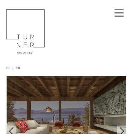
ES
EN
Obras
Edificios Residenciales
Casas
Equipamiento
En Desarrollo
Interiorismo
Casa Panguipulli
Hotel Keo y Casino de Ovalle
Juan de Dios Vial Correa
Edificio Único